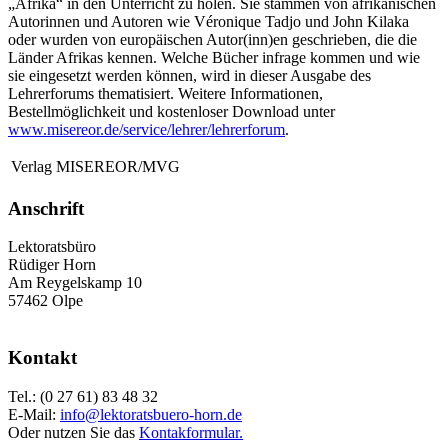
„Afrika“ in den Unterricht zu holen. Sie stammen von afrikanischen
Autorinnen und Autoren wie Véronique Tadjo und John Kilaka
oder wurden von europäischen Autor(inn)en geschrieben, die die
Länder Afrikas kennen. Welche Bücher infrage kommen und wie
sie eingesetzt werden können, wird in dieser Ausgabe des
Lehrerforums thematisiert. Weitere Informationen,
Bestellmöglichkeit und kostenloser Download unter
www.misereor.de/service/lehrer/lehrerforum
.
Verlag
MISEREOR/MVG
Anschrift
Lektoratsbüro
Rüdiger Horn
Am Reygelskamp 10
57462 Olpe
Kontakt
Tel.: (0 27 61) 83 48 32
E-Mail:
info@lektoratsbuero-horn.de
Oder nutzen Sie das
Kontakformular.