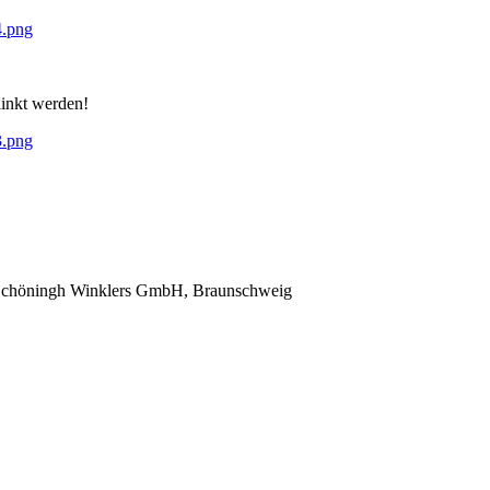
4.png
linkt werden!
3.png
 Schöningh Winklers GmbH, Braunschweig