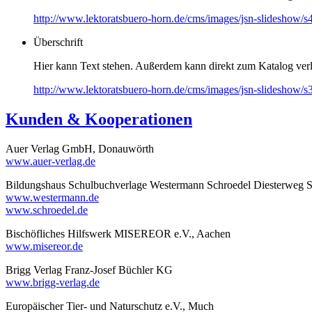
http://www.lektoratsbuero-horn.de/cms/images/jsn-slideshow/s
Überschrift
Hier kann Text stehen. Außerdem kann direkt zum Katalog ver
http://www.lektoratsbuero-horn.de/cms/images/jsn-slideshow/s
Kunden & Kooperationen
Auer Verlag GmbH, Donauwörth
www.auer-verlag.de
Bildungshaus Schulbuchverlage Westermann Schroedel Diesterweg
www.westermann.de
www.schroedel.de
Bischöfliches Hilfswerk MISEREOR e.V., Aachen
www.misereor.de
Brigg Verlag Franz-Josef Büchler KG
www.brigg-verlag.de
Europäischer Tier- und Naturschutz e.V., Much